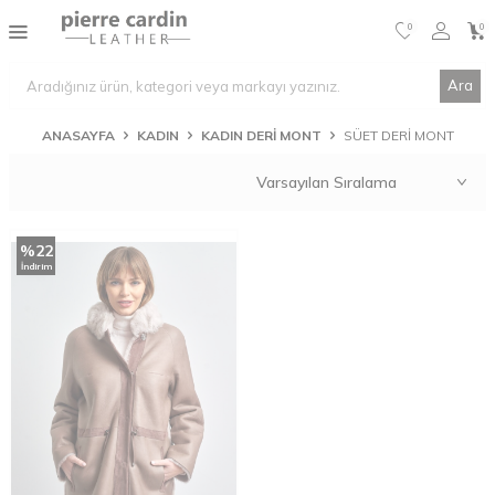
0
0
Ara
ANASAYFA
KADIN
KADIN DERI MONT
SÜET DERI MONT
%
22
İndirim