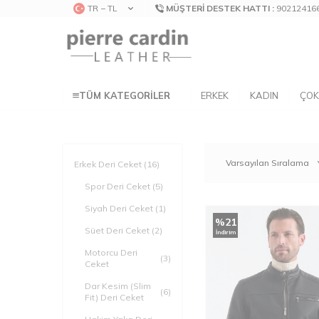
TR − TL
MÜŞTERI DESTEK HATTI :
90212416
TÜM KATEGORILER
ERKEK
KADIN
ÇOK
Erkek Deri Ceket
(16)
Spor Deri Ceket
(5)
Siyah Deri Ceket
(1)
%
21
Süet Deri Ceket
(2)
İndirim
Motorcu Deri
(3)
Ceket
Dar Kesim (Slim
(6)
Fit) Deri Ceket