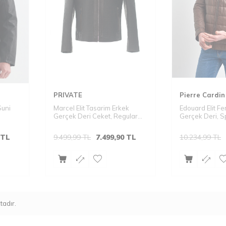
PRIVATE
Pierre Cardin
Suni
Marcel Elit Tasarim Erkek
Edouard Elit Fe
Gerçek Deri Ceket, Regular
Gerçek Deri, Sp
Fit, Fermuarli
Tarafli Mont
TL
9.499,99
TL
7.499,90
TL
10.234,99
TL
adır.