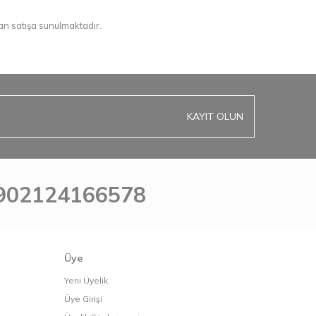
an satışa sunulmaktadır.
KAYIT OLUN
902124166578
Üye
Yeni Üyelik
Üye Girişi