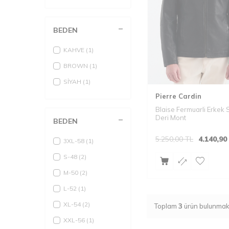
Hakim Yaka Deri
(10)
Ceket
İnce Deri Ceket
(2)
BEDEN
Suni Deri Ceket
(3)
KAHVE
(1)
Kürklü Deri Ceket
(1)
BROWN
(1)
SİYAH
(1)
Pierre Cardin
Blaise Fermuarli Erkek 
Deri Mont
BEDEN
5.250,00
TL
4.140,90
3XL-58
(1)
S-48
(2)
M-50
(2)
L-52
(1)
XL-54
(2)
Toplam
3
ürün bulunmakt
XXL-56
(1)