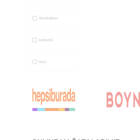
Stoktakiler
İndirimli
Yeni