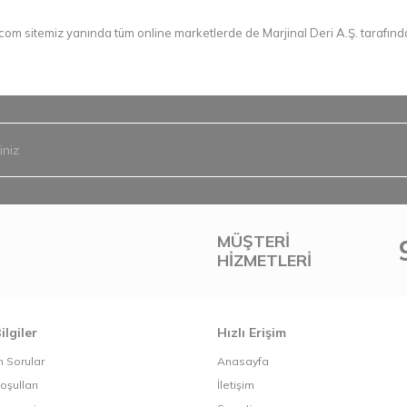
.com
sitemiz yanında tüm online marketlerde de Marjinal Deri A.Ş. tarafınd
MÜŞTERI
HIZMETLERI
ilgiler
Hızlı Erişim
n Sorular
Anasayfa
oşulları
İletişim