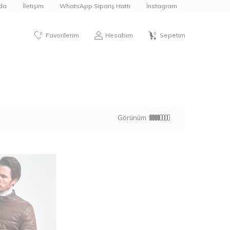
da
İletişim
WhatsApp Sipariş Hattı
İnstagram
0
0
Favorilerim
Hesabım
Sepetim
Görünüm :