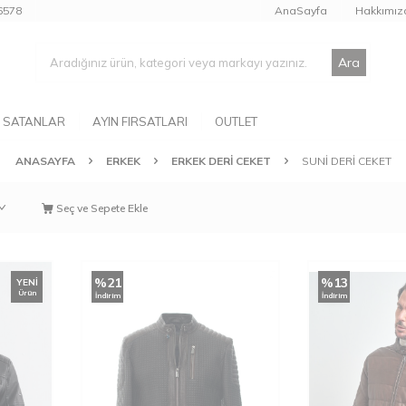
6578
AnaSayfa
Hakkımız
Ara
 SATANLAR
AYIN FIRSATLARI
OUTLET
ANASAYFA
ERKEK
ERKEK DERI CEKET
SUNI DERI CEKET
Seç ve Sepete Ekle
%
21
%
13
YENI
Ürün
İndirim
İndirim