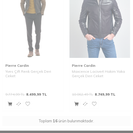
Pierre Cardin
Pierre Cardin
Yves Çift Renk Gerçek Deri
Maxcence Lacivert Hakim Yaka
Ceket
Gerçek Deri Ceket
9.774,99
TL
8.499,99
TL
10.062,49
TL
8.749,99
TL
Toplam
16
ürün bulunmaktadır.