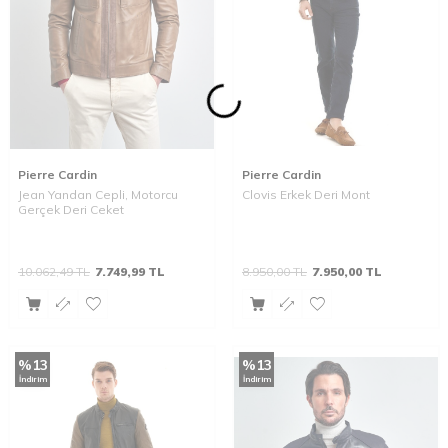
Pierre Cardin
Pierre Cardin
Jean Yandan Cepli, Motorcu
Clovis Erkek Deri Mont
Gerçek Deri Ceket
10.062,49
TL
7.749,99
TL
8.950,00
TL
7.950,00
TL
%
13
%
13
İndirim
İndirim