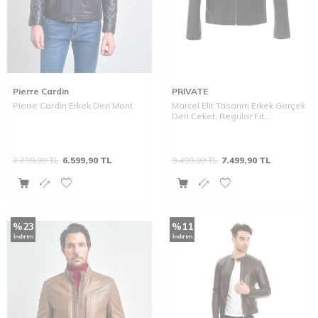
Pierre Cardin
PRIVATE
Pierre Cardin Erkek Deri Mont
Marcel Elit Tasarim Erkek Gerçek
Deri Ceket, Regular Fit,
Fermuarli
7.799,99
TL
6.599,90
TL
9.499,99
TL
7.499,90
TL
%
23
%
11
İndirim
İndirim