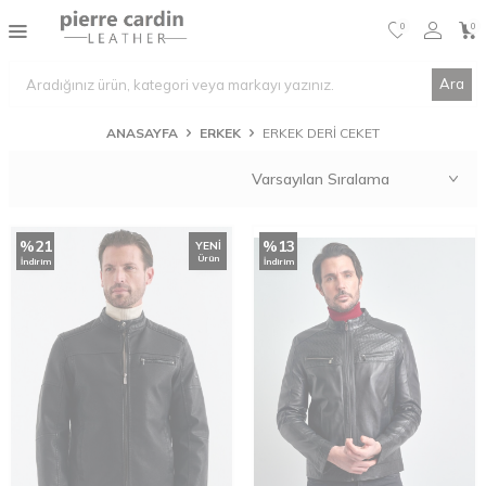
0
0
Ara
ANASAYFA
ERKEK
ERKEK DERI CEKET
%
21
%
13
YENI
Ürün
İndirim
İndirim