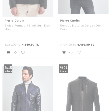
Pierre Cardin
Pierre Cardin
Blaise Fermuarli Erkek Suni Deri
Renaud Motorcu Gerçek Deri
Mont
Ceket
5.250,00
TL
4.140,90
TL
7.474,99
TL
6.499,99
TL
%
15
%
21
İndirim
İndirim