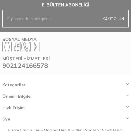
E-BÜLTEN ABONELIĞI
KAYIT OLUN
SOSYAL MEDYA
MÜŞTERI HIZMETLERI
902124166578
Kategoriler
Önemli Bilgiler
Hızlı Erişim
Üye
Pierre Cardin Deri - Marjinal Deri A.Ş. Nuri Paşa Mh.15.Sok.Burcu