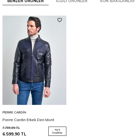
BENZER ÜRÜNLER
İLGILI ÜRÜNLER
SON BAKILANLAR
PIERRE CARDIN
Pierre Cardin Erkek Deri Mont
7.799,99
TL
%
15
6.599,90
TL
İNDIRIM