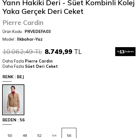
Yann Hakiki Deri - Süet Kombinli Kolej
Yaka Gerçek Deri Ceket
Pierre Cardin
Ürün Kodu :
PRVEDEFA03
Model :
İlkbahar-Yaz
10.062,49
TL
8.749,99
TL
13
%
İndirim
Daha Fazla
Pierre Cardin
Daha Fazla
Süet Deri Ceket
RENK :
BEJ
BEDEN :
56
50
48
52
54
56