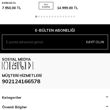
8.950,00
TL
%
11
7.950,00
TL
İNDIRIM
14.999,00
TL
E-BÜLTEN ABONELIĞI
KAYIT OLUN
SOSYAL MEDYA
MÜŞTERI HIZMETLERI
902124166578
Kategoriler
Önemli Bilgiler