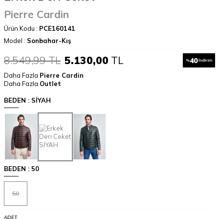
Pierre Cardin
Ürün Kodu :
PCE160141
Model :
Sonbahar-Kış
8.549,99
TL
5.130,00
TL
40
%
İndirim
Daha Fazla
Pierre Cardin
Daha Fazla
Outlet
BEDEN :
SİYAH
BEDEN :
50
50
ADET