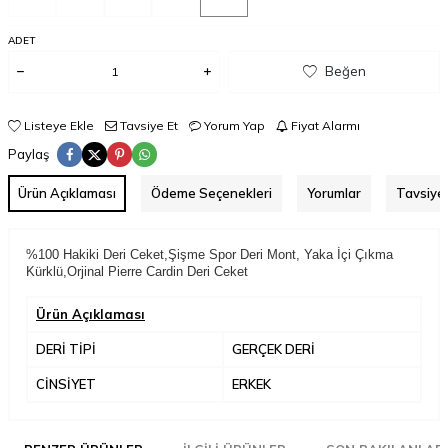
ADET
Beğen
Listeye Ekle
Tavsiye Et
Yorum Yap
Fiyat Alarmı
Paylaş
Ürün Açıklaması
Ödeme Seçenekleri
Yorumlar
Tavsiye 
%100 Hakiki Deri Ceket,Şişme Spor Deri Mont, Yaka İçi Çıkma
Kürklü,Orjinal Pierre Cardin Deri Ceket
Ürün Açıklaması
DERİ TİPİ
GERÇEK DERİ
CİNSİYET
ERKEK