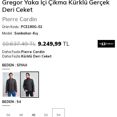
Gregor Yaka Içi Çikma Kürklü Gerçek
Deri Ceket
Pierre Cardin
Ürün Kodu :
PCE180G-02
Model :
Sonbahar-Kış
10.637,49
TL
9.249,99
TL
13
%
İndirim
Daha Fazla
Pierre Cardin
Daha Fazla
Kürklü Deri Ceket
BEDEN :
SİYAH
BEDEN :
54
50
48
46
52
54