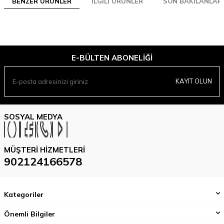
BENZER ÜRÜNLER
İLGILI ÜRÜNLER
SON BAKILANLAR
E-BÜLTEN ABONELIĞI
KAYIT OLUN
SOSYAL MEDYA
MÜŞTERI HIZMETLERI
902124166578
Kategoriler
Önemli Bilgiler